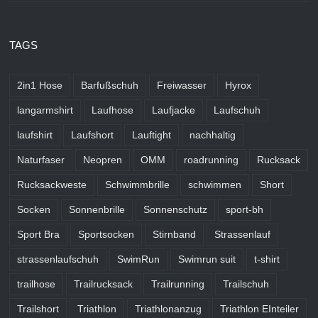
TAGS
2in1 Hose
Barfußschuh
Freiwasser
Hyrox
langarmshirt
Laufhose
Laufjacke
Laufschuh
laufshirt
Laufshort
Lauftight
nachhaltig
Naturfaser
Neopren
OMM
roadrunning
Rucksack
Rucksackweste
Schwimmbrille
schwimmen
Short
Socken
Sonnenbrille
Sonnenschutz
sport-bh
Sport Bra
Sportsocken
Stirnband
Strassenlauf
strassenlaufschuh
SwimRun
Swimrun suit
t-shirt
trailhose
Trailrucksack
Trailrunning
Trailschuh
Trailshort
Triathlon
Triathlonanzug
Triathlon EInteiler