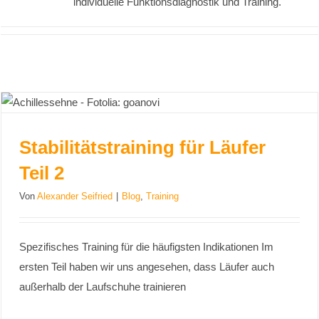
individuelle Funktionsdiagnostik und Training.
Stabilitätstraining für Läufer
Stabilitätstraining für Läufer Teil 2
Teil 2
Von
Alexander Seifried
|
Blog
,
Training
Spezifisches Training für die häufigsten Indikationen Im
ersten Teil haben wir uns angesehen, dass Läufer auch
außerhalb der Laufschuhe trainieren