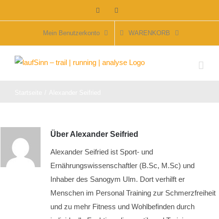
Zum
Facebook
Instagram
Inhalt
springen
Mein Benutzerkonto
WARENKORB
Startseite
Alexander Seifried
Über
Alexander Seifried
Alexander Seifried ist Sport- und
Ernährungswissenschaftler (B.Sc, M.Sc) und
Inhaber des Sanogym Ulm. Dort verhilft er
Menschen im Personal Training zur Schmerzfreiheit
und zu mehr Fitness und Wohlbefinden durch