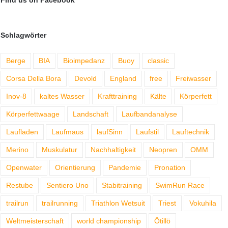
Schlagwörter
Berge
BIA
Bioimpedanz
Buoy
classic
Corsa Della Bora
Devold
England
free
Freiwasser
Inov-8
kaltes Wasser
Krafttraining
Kälte
Körperfett
Körperfettwaage
Landschaft
Laufbandanalyse
Laufladen
Laufmaus
laufSinn
Laufstil
Lauftechnik
Merino
Muskulatur
Nachhaltigkeit
Neopren
OMM
Openwater
Orientierung
Pandemie
Pronation
Restube
Sentiero Uno
Stabitraining
SwimRun Race
trailrun
trailrunning
Triathlon Wetsuit
Triest
Vokuhila
Weltmeisterschaft
world championship
Ötillö