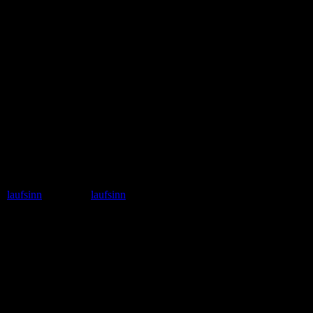
l GbR Zeughausgasse 6 89073 Ulm +49 731 71885453 Email:
m:
laufsinn
facebook:
laufsinn