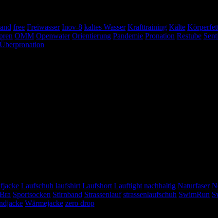
land
free
Freiwasser
Inov-8
kaltes Wasser
Krafttraining
Kälte
Körperfet
pren
OMM
Openwater
Orientierung
Pandemie
Pronation
Restube
Sent
Überpronation
fjacke
Laufschuh
laufshirt
Laufshort
Lauftight
nachhaltig
Naturfaser
N
 Bra
Sportsocken
Stirnband
Strassenlauf
strassenlaufschuh
SwimRun
S
ndjacke
Wärmejacke
zero drop