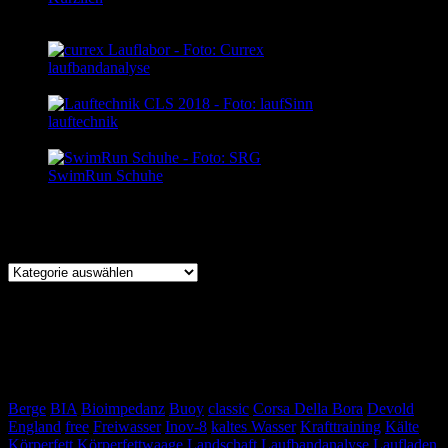
Kommentare
laufbandanalyse
18/12/2018
lauftechnik
06/12/2018
SwimRun Schuhe
19/05/2024
Kategorien
Kategorien
Find us on Facebook
Schlagwörter
Berge
BIA
Bioimpedanz
Buoy
classic
Corsa Della Bora
Devold
England
free
Freiwasser
Inov-8
kaltes Wasser
Krafttraining
Kälte
Körperfett
Körperfettwaage
Landschaft
Laufbandanalyse
Laufladen