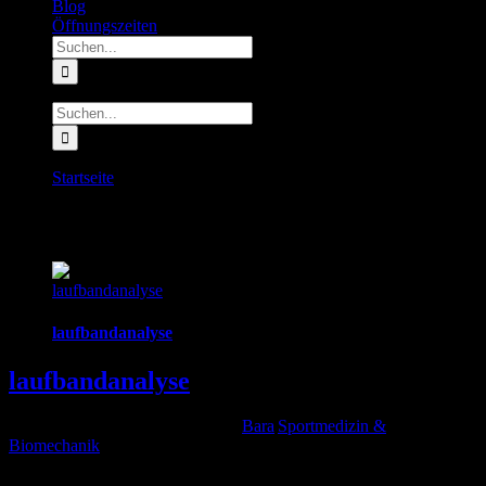
Blog
Öffnungszeiten
Suche
nach:
Suche
nach:
Startseite
Schlagwort:
free
laufbandanalyse
laufbandanalyse
laufbandanalyse
2026-04-24T07:30:21+00:00
Von
Bara
|
Sportmedizin &
Biomechanik
|
"Laufbandanalyse" zum Schuhkauf Die oft gefragte und manchmal