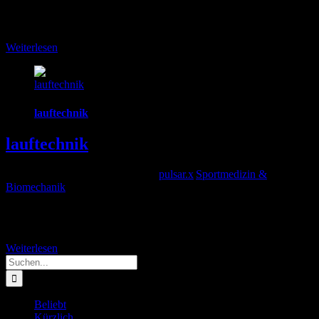
diskutierte Laufband "analyse" zum Schuhkauf? Warum es sie bei
uns nicht
Weiterlesen
lauftechnik
lauftechnik
lauftechnik
2026-04-24T07:31:15+00:00
Von
pulsar.x
|
Sportmedizin &
Biomechanik
|
Der „Ideale LaufStil" oder die "Ideale Lauftechnik" Vorweg : der
ideale Laufstil bzw die ideale Lauftechnik ist ganz individuell
Weiterlesen
Suche
nach:
Beliebt
Kürzlich