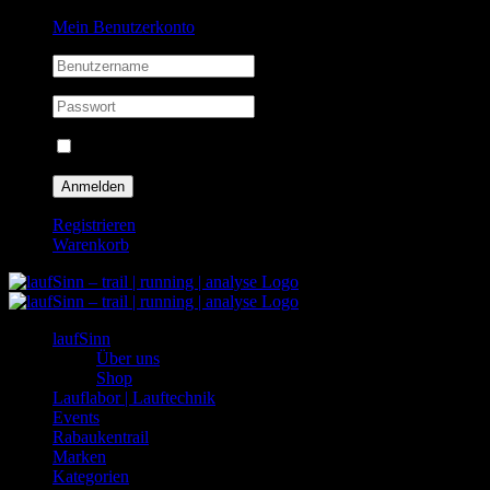
Zum
Facebook
Instagram
Mein Benutzerkonto
Inhalt
springen
Eingeloggt bleiben
Registrieren
Warenkorb
laufSinn
Über uns
Shop
Lauflabor | Lauftechnik
Events
Rabaukentrail
Marken
Kategorien