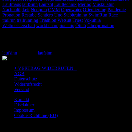
Laufmaus
laufSinn
Laufstil
Lauftechnik
Merino
Muskulatur
Nachhaltigkeit
Neopren
OMM
Openwater
Orientierung
Pandemie
Pronation
Restube
Sentiero Uno
Stabitraining
SwimRun Race
trailrun
trailrunning
Triathlon Wetsuit
Triest
Vokuhila
Weltmeisterschaft
world championship
Ötillö
Überpronation
Adresse
laufSinn – Weiser & Dr.Seidel GbR Zeughausgasse 6 89073 Ulm
+49 731 71885453 Email: info@laufSinn-ulm.de instagram:
laufsinn
facebook:
laufsinn
+ VERTRAG WIDERRUFEN +
AGB
Datenschutz
Widerrufsrecht
Versand
Kontakt
Disclaimer
Impressum
Cookie-Richtlinie (EU)
TAGS