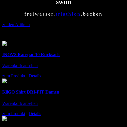
swim
freiwasser.
triathlon
.becken
zu den Artikeln
Aktuelle Empfehlungen
INOV8 Racepac 10 Rucksack
Warenkorb ansehen
140.00
€
inkl. MwSt.
zum Produkt
/
Details
KiiGO Shirt DRI-FIT Damen
Warenkorb ansehen
79.00
€
inkl. MwSt.
zum Produkt
/
Details