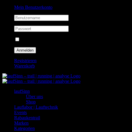
Zum
Facebook
Instagram
Mein Benutzerkonto
Inhalt
springen
Eingeloggt bleiben
Registrieren
Warenkorb
laufSinn
Über uns
Shop
Lauflabor | Lauftechnik
Events
Rabaukentrail
Marken
Kategorien