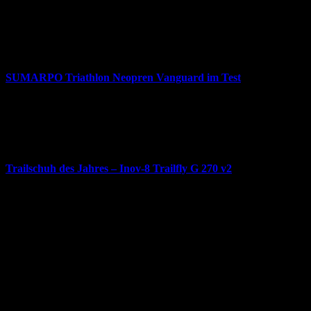
SwimRun
SwimRun Schuhe Dein SwimRun Schuh – was sollte er können,
Schuhe
wie sollte er
SUMARPO Triathlon Neopren Vanguard im Test
für
29/10/2023
|
Kommentare deaktiviert
SUMARPO
Über Sumarpo Sumarpo schreibt sich selbst auf die Fahne, Pionier
Triathlon
der Umweltfreundlichkeit zu
Neopren
Vanguard
im
Trailschuh des Jahres – Inov-8 Trailfly G 270 v2
Test
für
20/06/2023
|
Kommentare deaktiviert
Trailschuh
Das wichtigste Update des Jahres 2023. Der Inov-8 Trailfly G 270
des
v2
Jahres
–
Inov-
Adresse
8
Trailfly
laufSinn – Weiser & Dr.Seidel GbR
G
Zeughausgasse 6
270