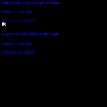
Saucony Endorphin Azura Women
Warenkorb ansehen
160.00
€
inkl. MwSt.
zum Produkt
/
Details
runr Technical Running Hat Seoul
Warenkorb ansehen
30.95
€
inkl. MwSt.
zum Produkt
/
Details
Events, Aktionen, Angebote – wir von
laufSinn haben immer irgendetwas am
Laufen. Willst Du immer aktiv vorne
mit dabei sein? Dann trage Dich in
unseren digitalen Postverteiler ein.
Keine Angst, Post erhältst du „nur“
einmal im Monat.
laufSinn digitale
Post