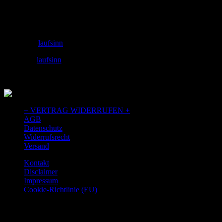
89073 Ulm
v2
+49 731 71885453
Email: info@laufSinn-ulm.de
instagram:
laufsinn
facebook:
laufsinn
+ VERTRAG WIDERRUFEN +
AGB
Datenschutz
Widerrufsrecht
Versand
Kontakt
Disclaimer
Impressum
Cookie-Richtlinie (EU)
TAGS