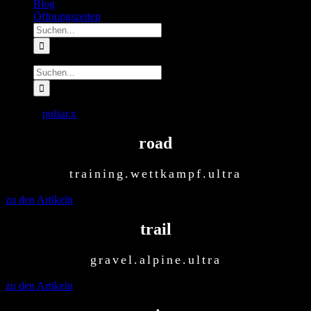
Blog
Öffnungszeiten
Suche
nach:
Suche
nach:
laufSinn
pulsar.x
2026-06-15T13:30:27+00:00
road
training.wettkampf.ultra
zu den Artikeln
trail
gravel.alpine.ultra
zu den Artikeln