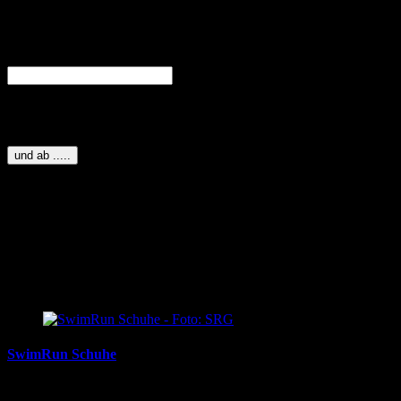
Aktuelles zu Events,
Angeboten und sonstigen
Veranstaltungen
E-Mail-Adresse
bitte Emailadresse
eingeben
und ab .....
laufSinn ist Euer Laufspezialist im Raum Ulm.
Vom Einsteiger bis zum ambitionierten Ultraläufer. Von Barfußläufer
bis zum alpinaffinen Trailläufer. Wir beraten Euch zum Thema Schuhe,
Ausrüstung aber auch zu Verletzungsprophylaxe.
Aktuelle Blogbeiträge
SwimRun Schuhe
für
19/05/2024
|
Kommentare deaktiviert