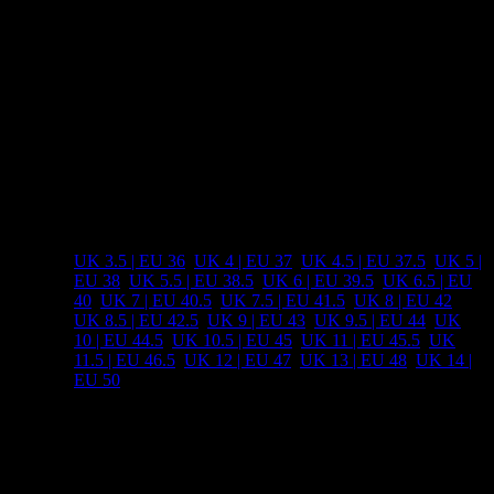
danach, schnell eingelaufen zu werden. Renn auf Straßen und
Wegen mit dem ROADFLY™ ZERO und genieße ein schnelles
Laufgefühl und natürlichen Komfort.
Zwischensohlenhöhe 12mm
Aussensohle 2mm INOV8 Gummi
Sprengung 0mm
Zusätzliche Informationen
UK 3.5 | EU 36
,
UK 4 | EU 37
,
UK 4.5 | EU 37.5
,
UK 5 |
EU 38
,
UK 5.5 | EU 38.5
,
UK 6 | EU 39.5
,
UK 6.5 | EU
40
,
UK 7 | EU 40.5
,
UK 7.5 | EU 41.5
,
UK 8 | EU 42
,
Inov-8
UK 8.5 | EU 42.5
,
UK 9 | EU 43
,
UK 9.5 | EU 44
,
UK
Größen
10 | EU 44.5
,
UK 10.5 | EU 45
,
UK 11 | EU 45.5
,
UK
11.5 | EU 46.5
,
UK 12 | EU 47
,
UK 13 | EU 48
,
UK 14 |
EU 50
Produktsicherheit