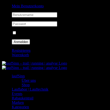
Zum
Facebook
Instagram
Mein Benutzerkonto
Inhalt
springen
Eingeloggt bleiben
Registrieren
Warenkorb
laufSinn
Über uns
Shop
Lauflabor | Lauftechnik
Events
Rabaukentrail
Marken
Kategorien