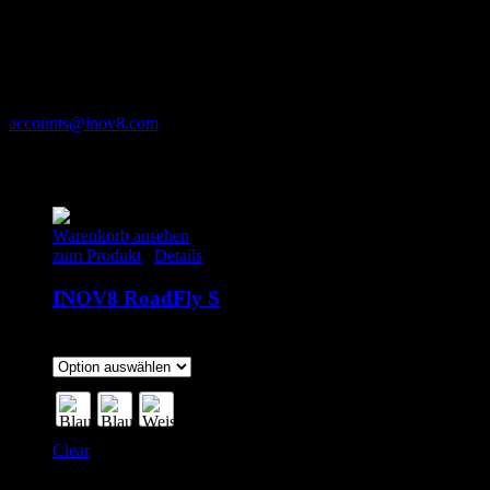
Herstellerinformationen
Inov-8 Europe BV
Hanzeweg 43-B
7418 AV Deventer
Niederlande
accounts@inov8.com
Das könnte dir auch gefallen …
Warenkorb ansehen
zum Produkt
/
Details
INOV8 RoadFly S
135.00
€
inkl. MwSt.
Clear