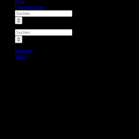
Blog
Öffnungszeiten
Suche
nach:
Suche
nach:
Startseite
Schuh
INOV8 RoadFly Zero V2 Women
INOV8 RoadFly Zero V2 Women
150.00
€
inkl. MwSt.
Vorrätig