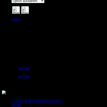
Clear
Adresse
laufSinn – Weiser & Dr.Seidel GbR
Zeughausgasse 6
89073 Ulm
+49 731 71885453
Email: info@laufSinn-ulm.de
instagram:
laufsinn
facebook:
laufsinn
+ VERTRAG WIDERRUFEN +
AGB