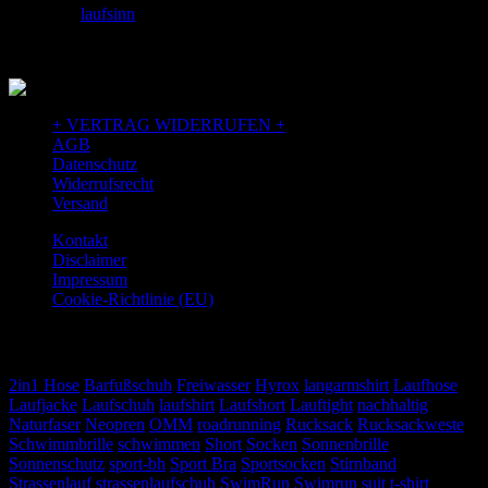
facebook:
laufsinn
+ VERTRAG WIDERRUFEN +
AGB
Datenschutz
Widerrufsrecht
Versand
Kontakt
Disclaimer
Impressum
Cookie-Richtlinie (EU)
TAGS
2in1 Hose
Barfußschuh
Freiwasser
Hyrox
langarmshirt
Laufhose
Laufjacke
Laufschuh
laufshirt
Laufshort
Lauftight
nachhaltig
Naturfaser
Neopren
OMM
roadrunning
Rucksack
Rucksackweste
Schwimmbrille
schwimmen
Short
Socken
Sonnenbrille
Sonnenschutz
sport-bh
Sport Bra
Sportsocken
Stirnband
Strassenlauf
strassenlaufschuh
SwimRun
Swimrun suit
t-shirt