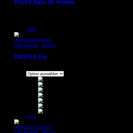
INOV8 Bare-XF Women
120.00
€
inkl. MwSt.
UK 5 | EU 38
UK 5.5 | EU 38.5
Clear
Warenkorb ansehen
zum Produkt
/
Details
INOV8 F-Fly
135.00
€
inkl. MwSt.
Clear
Warenkorb ansehen
zum Produkt
/
Details