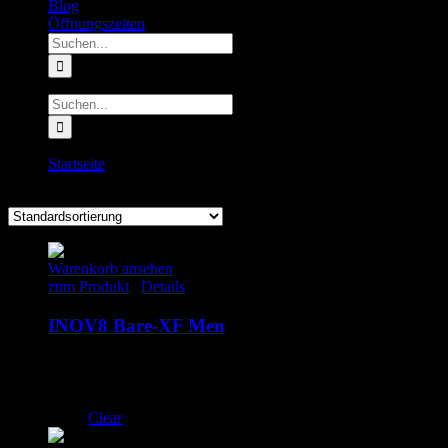
Blog
Öffnungszeiten
Suche
nach:
Suche
nach:
Startseite
UK 6 | EU 39.5
Warenkorb ansehen
zum Produkt
/
Details
INOV8 Bare-XF Men
120.00
€
inkl. MwSt.
UK 7 | EU 40.5
UK 7.5 | EU 41.5
Clear