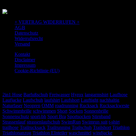
+ VERTRAG WIDERRUFEN +
AGB
Datenschutz
Widerrufsrecht
Versand
Kontakt
Disclaimer
Impressum
Cookie-Richtlinie (EU)
TAGS
2in1 Hose
Barfußschuh
Freiwasser
Hyrox
langarmshirt
Laufhose
Laufjacke
Laufschuh
laufshirt
Laufshort
Lauftight
nachhaltig
Naturfaser
Neopren
OMM
roadrunning
Rucksack
Rucksackweste
Schwimmbrille
schwimmen
Short
Socken
Sonnenbrille
Sonnenschutz
sport-bh
Sport Bra
Sportsocken
Stirnband
Strassenlauf
strassenlaufschuh
SwimRun
Swimrun suit
t-shirt
trailhose
Trailrucksack
Trailrunning
Trailschuh
Trailshort
Triathlon
Triathlonanzug
Triathlon EInteiler
waschmittel
windjacke