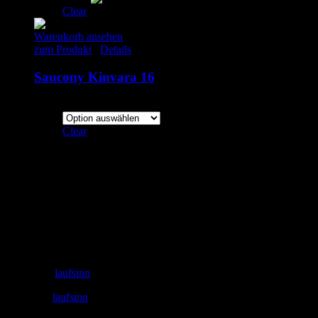
Clear
Warenkorb ansehen
zum Produkt
/
Details
Saucony Kinvara 16
145.00
€
inkl. MwSt.
Clear
Adresse
laufSinn – Weiser & Dr.Seidel GbR
Zeughausgasse 6
89073 Ulm
+49 731 71885453
Email: info@laufSinn-ulm.de
instagram:
laufsinn
facebook:
laufsinn