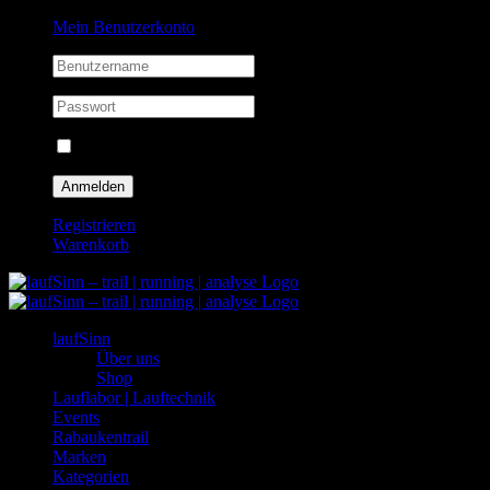
Zum
Facebook
Instagram
Mein Benutzerkonto
Inhalt
springen
Eingeloggt bleiben
Registrieren
Warenkorb
laufSinn
Über uns
Shop
Lauflabor | Lauftechnik
Events
Rabaukentrail
Marken
Kategorien