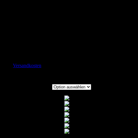
INOV8 F-Fly
135.00
€
inkl. MwSt.
Vorrätig
zzgl.
Versandkosten
Lieferzeit:
National
Inov-8 Größen
INOV8 Farben Schuhe