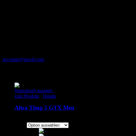
Produktsicherheit
Herstellerinformationen
Inov-8 Europe BV
Hanzeweg 43-B
7418 AV Deventer
Niederlande
accounts@inov8.com
Ähnliche Produkte
Warenkorb ansehen
zum Produkt
/
Details
Altra Timp 5 GTX Men
145.00
€
inkl. MwSt.