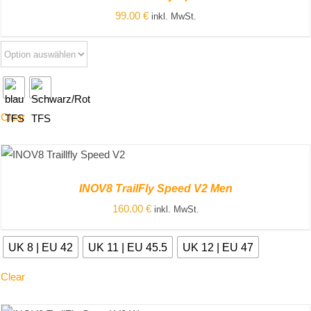
99.00
€
inkl. MwSt.
Clear
ZUM PRODUKT
/
DETAILS
INOV8 TrailFly Speed V2 Men
160.00
€
inkl. MwSt.
UK 8 | EU 42
UK 11 | EU 45.5
UK 12 | EU 47
Clear