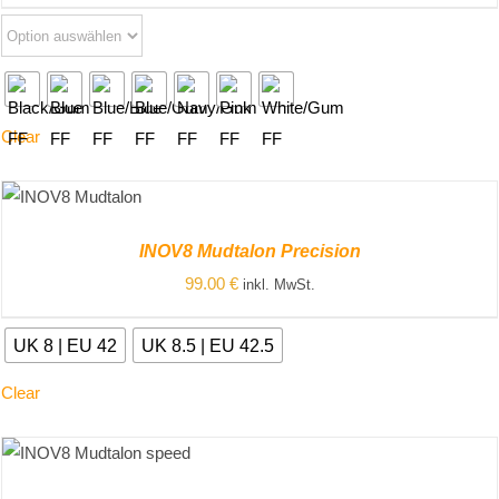
Clear
ZUM
PRODUKT
/
INOV8 Mudtalon Precision
DETAILS
99.00
€
inkl. MwSt.
UK 8 | EU 42
UK 8.5 | EU 42.5
Clear
ZUM PRODUKT
/