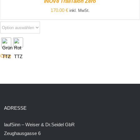
INOV8 TrailTalon Zero
DETAILS
170.00
€
inkl. MwSt.
Clear
ADRESSE
laufSinn – Weiser & Dr.Seidel GbR
Zeughausgasse 6