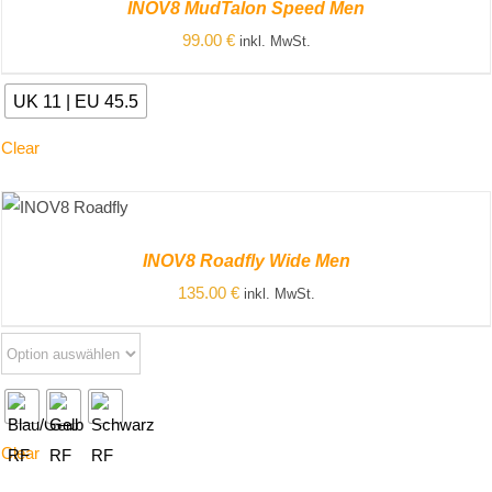
DETAILS
INOV8 MudTalon Speed Men
99.00
€
inkl. MwSt.
UK 11 | EU 45.5
Clear
ZUM
PRODUKT
INOV8 Roadfly Wide Men
/
DETAILS
135.00
€
inkl. MwSt.
Clear