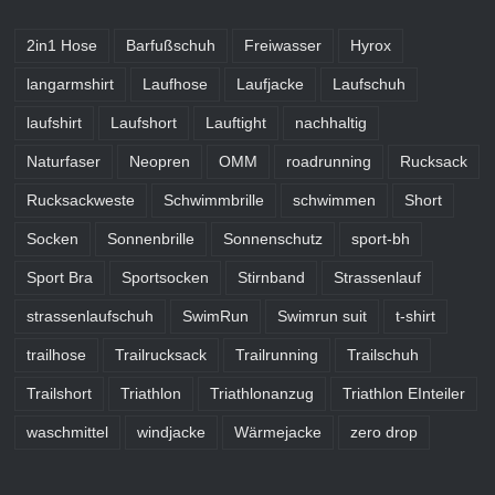
2in1 Hose
Barfußschuh
Freiwasser
Hyrox
langarmshirt
Laufhose
Laufjacke
Laufschuh
laufshirt
Laufshort
Lauftight
nachhaltig
Naturfaser
Neopren
OMM
roadrunning
Rucksack
Rucksackweste
Schwimmbrille
schwimmen
Short
Socken
Sonnenbrille
Sonnenschutz
sport-bh
Sport Bra
Sportsocken
Stirnband
Strassenlauf
strassenlaufschuh
SwimRun
Swimrun suit
t-shirt
trailhose
Trailrucksack
Trailrunning
Trailschuh
Trailshort
Triathlon
Triathlonanzug
Triathlon EInteiler
waschmittel
windjacke
Wärmejacke
zero drop