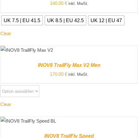
140.00
€
inkl. MwSt.
UK 7.5 | EU 41.5
UK 8.5 | EU 42.5
UK 12 | EU 47
Clear
ZUM PRODUKT
/
DETAILS
INOV8 TrailFly Max V2 Men
170.00
€
inkl. MwSt.
Clear
ZUM PRODUKT
/
DETAILS
INOV8 TrailFly Speed