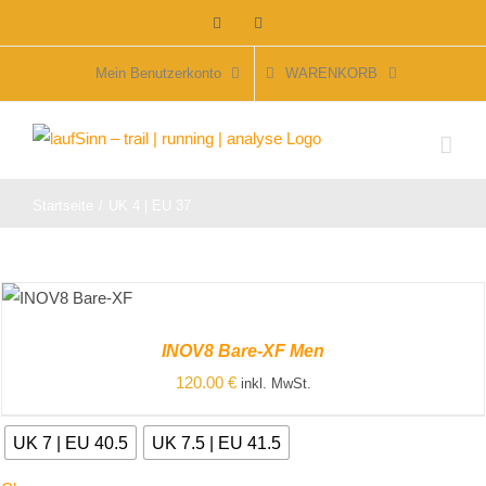
Zum
Facebook
Instagram
Inhalt
springen
Mein Benutzerkonto
WARENKORB
Startseite
UK 4 | EU 37
ZUM
PRODUKT
INOV8 Bare-XF Men
/
DETAILS
120.00
€
inkl. MwSt.
UK 7 | EU 40.5
UK 7.5 | EU 41.5