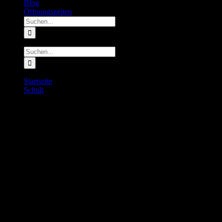
Blog
Öffnungszeiten
Suche
nach:
Suche
nach:
Startseite
Schuh
INOV8 TrailFly Max V2 Men
INOV8 TrailFly Max V2 Men
170.00
€
inkl. MwSt.
Vorrätig