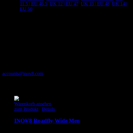
11.5 | EU 46.5
,
UK 12 | EU 47
,
UK 13 | EU 48
,
UK 14 |
EU 50
Produktsicherheit
Herstellerinformationen
Inov-8 Europe BV
Hanzeweg 43-B
7418 AV Deventer
Niederlande
accounts@inov8.com
Ähnliche Produkte
Warenkorb ansehen
zum Produkt
/
Details
INOV8 Roadfly Wide Men
135.00
€
inkl. MwSt.