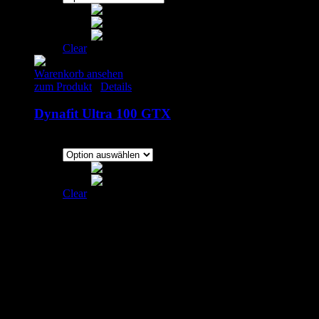
Clear
Warenkorb ansehen
zum Produkt
/
Details
Dynafit Ultra 100 GTX
160.00
€
inkl. MwSt.
Clear
Adresse
laufSinn – Weiser & Dr.Seidel GbR
Zeughausgasse 6
89073 Ulm
+49 731 71885453
Email: info@laufSinn-ulm.de