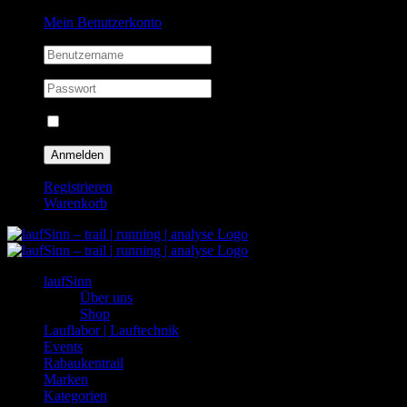
Zum
Facebook
Instagram
Mein Benutzerkonto
Inhalt
springen
Eingeloggt bleiben
Registrieren
Warenkorb
laufSinn
Über uns
Shop
Lauflabor | Lauftechnik
Events
Rabaukentrail
Marken
Kategorien