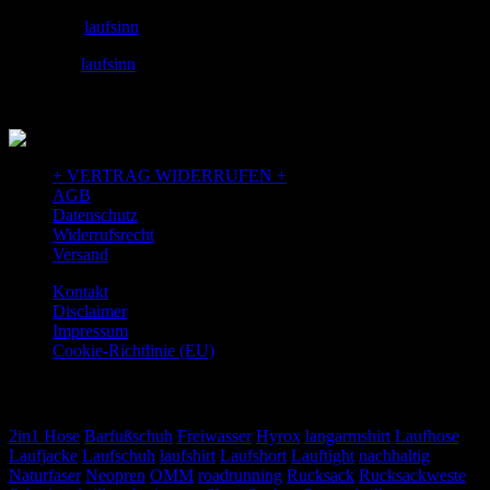
instagram:
laufsinn
facebook:
laufsinn
+ VERTRAG WIDERRUFEN +
AGB
Datenschutz
Widerrufsrecht
Versand
Kontakt
Disclaimer
Impressum
Cookie-Richtlinie (EU)
TAGS
2in1 Hose
Barfußschuh
Freiwasser
Hyrox
langarmshirt
Laufhose
Laufjacke
Laufschuh
laufshirt
Laufshort
Lauftight
nachhaltig
Naturfaser
Neopren
OMM
roadrunning
Rucksack
Rucksackweste