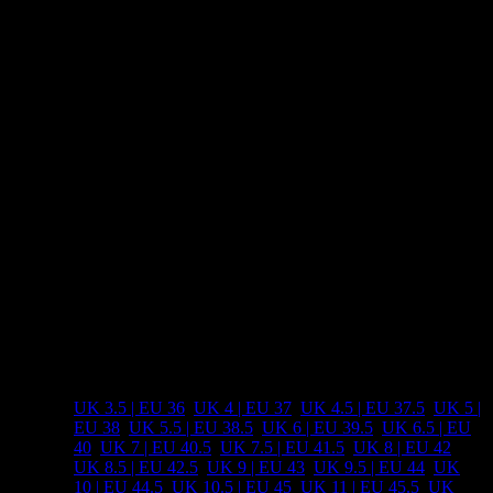
Zwischensohlenhöhe: 18-24mm
Stohlentiefe: 4mm
Aussensohle: G-Grip (mit Graphen)
Neutralschuh
Hergestellt: Vietnam
Unser Fazit:
AllTerrain Schuh für Marathon+ Distanzen. Sehr guter Gripp und
Platz für die Zehen. Komfortabel aber nicht überdämpft. Sprich er
hat einen guten Stand.
Zusätzliche Informationen
UK 3.5 | EU 36
,
UK 4 | EU 37
,
UK 4.5 | EU 37.5
,
UK 5 |
EU 38
,
UK 5.5 | EU 38.5
,
UK 6 | EU 39.5
,
UK 6.5 | EU
40
,
UK 7 | EU 40.5
,
UK 7.5 | EU 41.5
,
UK 8 | EU 42
,
Inov-8
UK 8.5 | EU 42.5
,
UK 9 | EU 43
,
UK 9.5 | EU 44
,
UK
Größen
10 | EU 44.5
,
UK 10.5 | EU 45
,
UK 11 | EU 45.5
,
UK