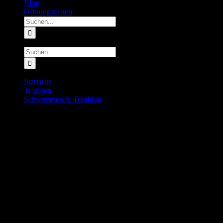
Blog
Öffnungszeiten
Suche
nach:
Suche
nach:
Startseite
Textilien
Schwimmen & Triathlon
Orca Athlex Aerosuite Women
Orca Athlex Aerosuite Women
179.00
€
inkl. MwSt.
Vorrätig