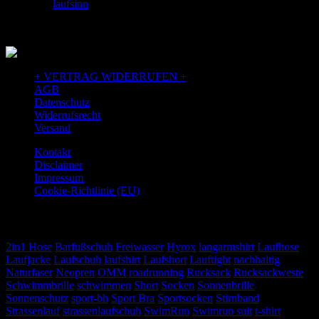
facebook:
laufsinn
+ VERTRAG WIDERRUFEN +
AGB
Datenschutz
Widerrufsrecht
Versand
Kontakt
Disclaimer
Impressum
Cookie-Richtlinie (EU)
TAGS
2in1 Hose
Barfußschuh
Freiwasser
Hyrox
langarmshirt
Laufhose
Laufjacke
Laufschuh
laufshirt
Laufshort
Lauftight
nachhaltig
Naturfaser
Neopren
OMM
roadrunning
Rucksack
Rucksackweste
Schwimmbrille
schwimmen
Short
Socken
Sonnenbrille
Sonnenschutz
sport-bh
Sport Bra
Sportsocken
Stirnband
Strassenlauf
strassenlaufschuh
SwimRun
Swimrun suit
t-shirt