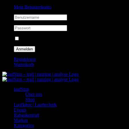
Zum
Facebook
Instagram
Mein Benutzerkonto
Inhalt
springen
Eingeloggt bleiben
Registrieren
Warenkorb
laufSinn
Über uns
Shop
Lauflabor | Lauftechnik
Events
Rabaukentrail
Marken
Kategorien