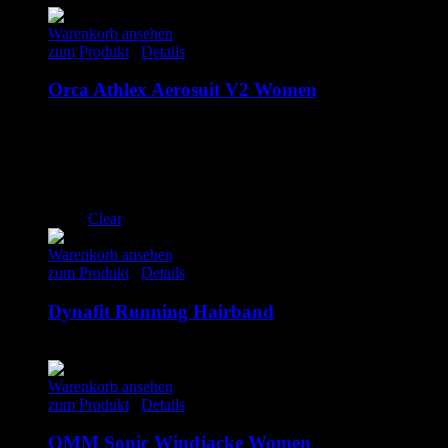
Warenkorb ansehen
zum Produkt
/
Details
Orca Athlex Aerosuit V2 Women
179.00
€
inkl. MwSt.
S
M
L
XL
Clear
Warenkorb ansehen
zum Produkt
/
Details
Dynafit Running Hairband
15.00
€
inkl. MwSt.
Warenkorb ansehen
zum Produkt
/
Details
OMM Sonic Windjacke Women