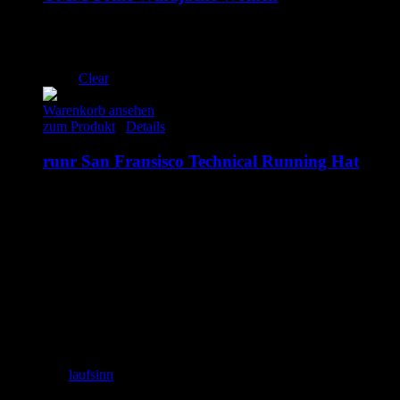
100.00
€
inkl. MwSt.
S
L
Clear
Warenkorb ansehen
zum Produkt
/
Details
runr San Fransisco Technical Running Hat
30.95
€
inkl. MwSt.
Adresse
laufSinn – Weiser & Dr.Seidel GbR
Zeughausgasse 6
89073 Ulm
+49 731 71885453
Email: info@laufSinn-ulm.de
instagram:
laufsinn