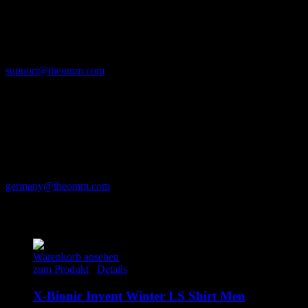
ARK Group
Lowbrook Barn, Lancaster Road
LA26AL Lancaster
+44 7483 031918
support@theomm.com
Verantwortliche Person in der EU
OMM ist eine Marke der
Ark Consultants UK Ltd.
Betriebsstätte München
Lothstr. 6 80335 München
089 18910840
germany@theomm.com
Ähnliche Produkte
Warenkorb ansehen
zum Produkt
/
Details
X-Bionic Invent Winter LS Shirt Men