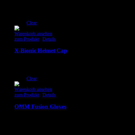
75.00
€
inkl. MwSt.
M
Clear
Warenkorb ansehen
zum Produkt
/
Details
X-Bionic Helmet Cap
35.00
€
inkl. MwSt.
L/XL
S/M
Clear
Warenkorb ansehen
zum Produkt
/
Details
OMM Fusion Gloves
35.00
€
inkl. MwSt.
S
M
L