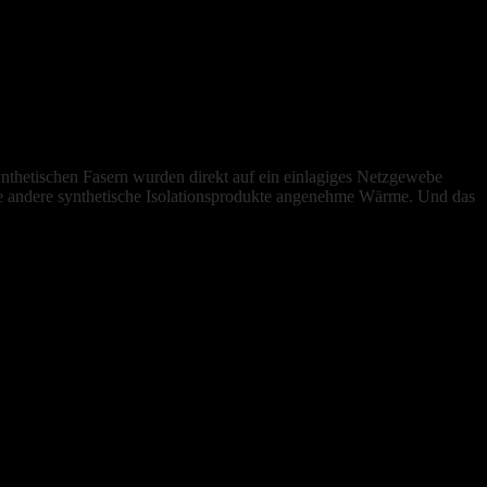
thetischen Fasern wurden direkt auf ein einlagiges Netzgewebe
andere synthetische Isolationsprodukte angenehme
Wärme
. Und das
t, gibt das Netzgewebe übermässige Wärme und Feuchtigkeit perfekt ab.
r Core Vest und dem Hoodie verwendet wird. Das untergelegte