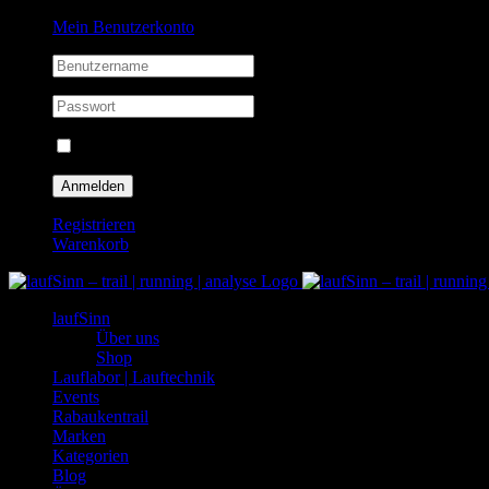
Zum
Facebook
Instagram
Mein Benutzerkonto
Inhalt
springen
Eingeloggt bleiben
Registrieren
Warenkorb
laufSinn
Über uns
Shop
Lauflabor | Lauftechnik
Events
Rabaukentrail
Marken
Kategorien
Blog