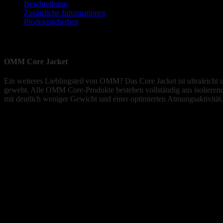
Menge
Beschreibung
Zusätzliche Informationen
Produktsicherheit
Beschreibung
OMM Core Jacket
Ein weiteres Lieblingsteil von OMM? Das Core Jacket ist ultraleic
gewebt. Alle OMM Core-Produkte bestehen vollständig aus isolier
mit deutlich weniger Gewicht und einer optimierten Atmungsaktivität.
Funktionelles Leichtgewicht
Tragt es alleine oder in Kombination als Midlayer. Die vielseitige Ja
Als zusätzliche Schicht isoliert und konserviert sie Wärme zuverlässig
Material: 125g PRIMALOFT® NEXT Insulating Fabric Technologie, 
Netzgewebe ist nicht sehr flexibel, also zwischen zwei Grössen bitte z
100% Polyester
Primaloft Active