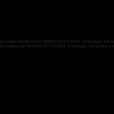
ht und luftdurchlässig mit der PRIMALOFT® NEXT Technologie. Die syn
endem Material der PRIMALOFT® NEXT Technologie. Sie spenden wie 
cke eignet sich fast für alle Aktivitäten. Verwendet als äussere Schich
.
die dickere Version des 75g PRIMALOFT® NEXT-Materials, das in de
ur grösseren tendieren.