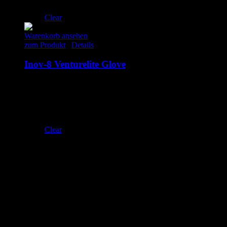
XL
Clear
Warenkorb ansehen
zum Produkt
/
Details
Inov-8 Venturelite Glove
35.00
€
inkl. MwSt.
S
M
L
XL
Clear
Adresse
laufSinn – Weiser & Dr.Seidel GbR
Zeughausgasse 6
89073 Ulm
+49 731 71885453
Email: info@laufSinn-ulm.de