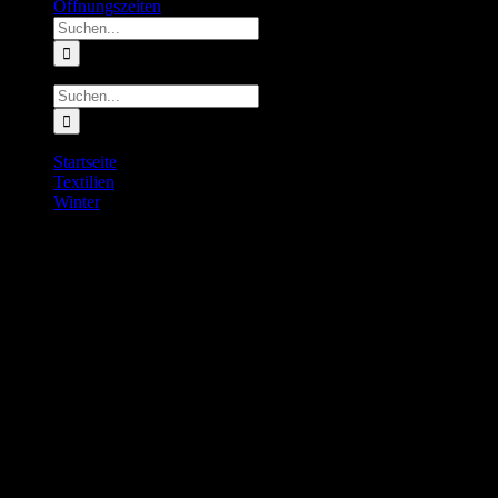
Öffnungszeiten
Suche
nach:
Suche
nach:
Startseite
Textilien
Winter
OMM Core Jacket Women
OMM Core Jacket Women
150.00
€
inkl. MwSt.