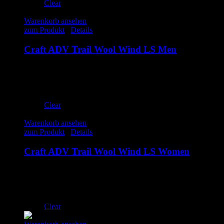
Clear
Warenkorb ansehen
zum Produkt
/
Details
Craft ADV Trail Wool Wind LS Men
99.00
€
inkl. MwSt.
M
L
XL
Clear
Warenkorb ansehen
zum Produkt
/
Details
Craft ADV Trail Wool Wind LS Women
109.00
€
inkl. MwSt.
S
M
L
Clear