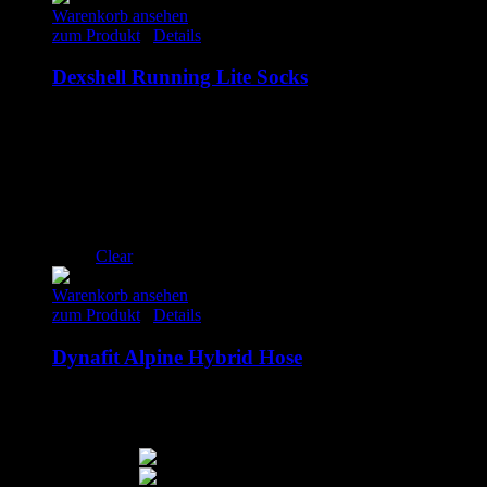
Warenkorb ansehen
zum Produkt
/
Details
Dexshell Running Lite Socks
37.50
€
inkl. MwSt.
S
M
L
XL
Clear
Warenkorb ansehen
zum Produkt
/
Details
Dynafit Alpine Hybrid Hose
160.00
€
inkl. MwSt.
M
L