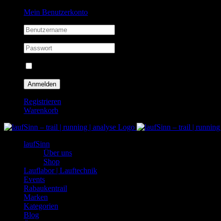
Zum
Facebook
Instagram
Mein Benutzerkonto
Inhalt
springen
Eingeloggt bleiben
Registrieren
Warenkorb
laufSinn
Über uns
Shop
Lauflabor | Lauftechnik
Events
Rabaukentrail
Marken
Kategorien
Blog