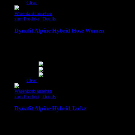
Clear
Warenkorb ansehen
zum Produkt
/
Details
Dynafit Alpine Hybrid Hose Women
150.00
€
–
160.00
€
inkl. MwSt.
S
M
L
Clear
Warenkorb ansehen
zum Produkt
/
Details
Dynafit Alpine Hybrid Jacke
170.00
€
inkl. MwSt.
M
L