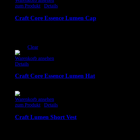
Warenkorb ansehen
zum Produkt
/
Details
Craft Core Essence Lumen Cap
29.95
€
inkl. MwSt.
L/XL
S/M
Clear
Warenkorb ansehen
Details
Craft Core Essence Lumen Hat
21.90
€
inkl. MwSt.
Warenkorb ansehen
zum Produkt
/
Details
Craft Lumen Short Vest
79.00
€
inkl. MwSt.
L/XL