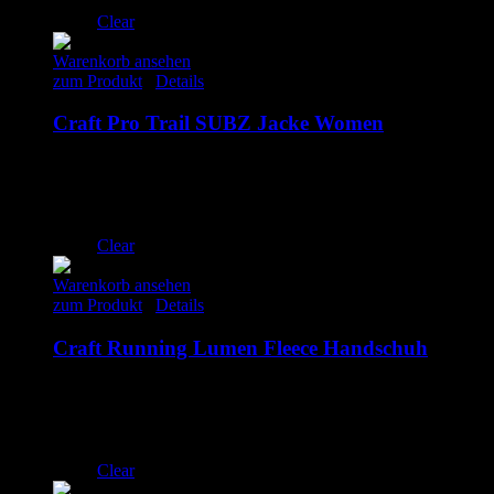
S/M
Clear
Warenkorb ansehen
zum Produkt
/
Details
Craft Pro Trail SUBZ Jacke Women
119.95
€
inkl. MwSt.
S
M
L
Clear
Warenkorb ansehen
zum Produkt
/
Details
Craft Running Lumen Fleece Handschuh
34.95
€
inkl. MwSt.
M
L
XL
Clear