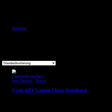
Startseite
Winter
Im Winter zu laufen kann ein herrliches Erlebnis sein. Vor allem, wenn
Hang einfach runter gerannt?
In erster Linie kann es aber kalt sein. Umso wichtiger wird die Funk
Warenkorb ansehen
zum Produkt
/
Details
Craft ADV Lumen Fleece Headband
24.95
€
inkl. MwSt.
L/XL
S/M