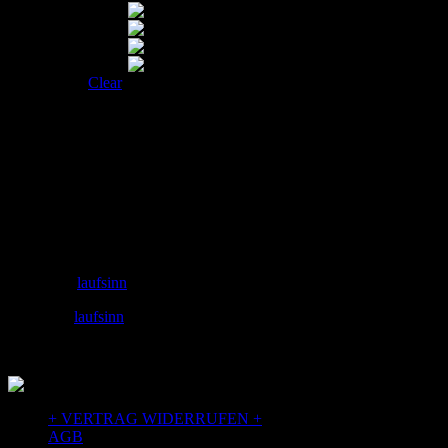
Clear
Adresse
laufSinn – Weiser & Dr.Seidel GbR
Zeughausgasse 6
89073 Ulm
+49 731 71885453
Email: info@laufSinn-ulm.de
instagram:
laufsinn
facebook:
laufsinn
+ VERTRAG WIDERRUFEN +
AGB