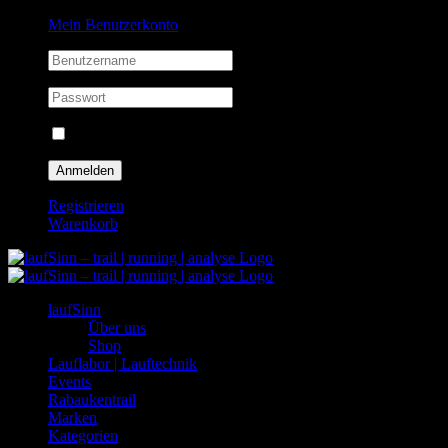
Zum
Facebook
Instagram
Mein Benutzerkonto
Inhalt
springen
Eingeloggt bleiben
Registrieren
Warenkorb
laufSinn
Über uns
Shop
Lauflabor | Lauftechnik
Events
Rabaukentrail
Marken
Kategorien