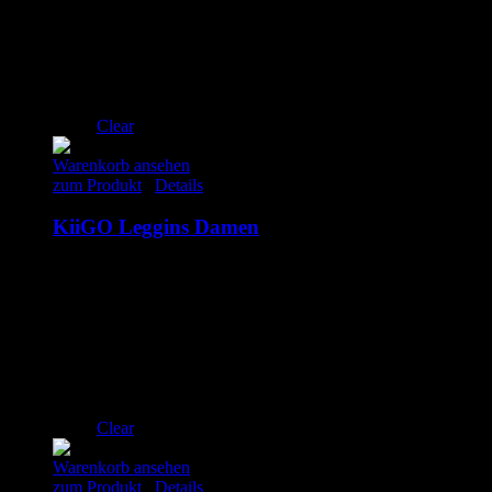
185.00
€
inkl. MwSt.
XS
S
M
L
XL
Clear
Warenkorb ansehen
zum Produkt
/
Details
KiiGO Leggins Damen
99.00
€
inkl. MwSt.
XS
S
M
L
XL
Clear
Warenkorb ansehen
zum Produkt
/
Details