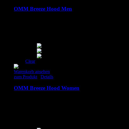
OMM Breeze Hood Men
95.00
€
inkl. MwSt.
S
M
L
XL
Clear
Warenkorb ansehen
zum Produkt
/
Details
OMM Breeze Hood Women
95.00
€
inkl. MwSt.
XS
S
M
L
XL