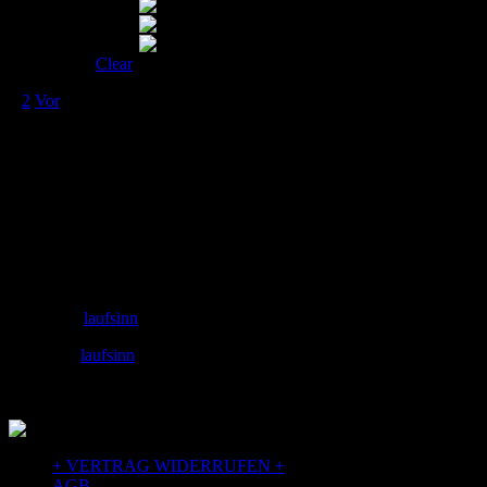
Clear
1
2
Vor
Adresse
laufSinn – Weiser & Dr.Seidel GbR
Zeughausgasse 6
89073 Ulm
+49 731 71885453
Email: info@laufSinn-ulm.de
instagram:
laufsinn
facebook:
laufsinn
+ VERTRAG WIDERRUFEN +
AGB