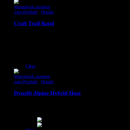
Warenkorb ansehen
zum Produkt
/
Details
Craft Trail Band
39.95
€
inkl. MwSt.
XS
S
M
L
XL
Clear
Warenkorb ansehen
zum Produkt
/
Details
Dynafit Alpine Hybrid Hose
160.00
€
inkl. MwSt.
M
L