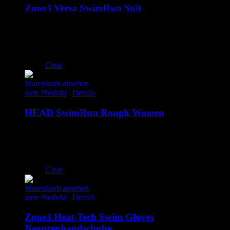
Zone3 Versa SwimRun Suit
139.00
€
–
149.00
€
inkl. MwSt.
woman
XS
S
Clear
Warenkorb ansehen
zum Produkt
/
Details
HEAD SwimRun Rough Women
55.00
€
inkl. MwSt.
woman
XS
S
Clear
Warenkorb ansehen
zum Produkt
/
Details
Zone3 Heat-Tech Swim Gloves
Neoprenhandschuhe