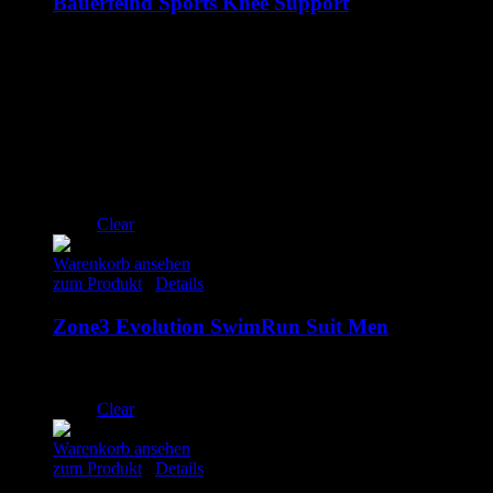
Bauerfeind Sports Knee Support
84.90
€
inkl. MwSt.
XS
S
M
L
XL
Clear
Warenkorb ansehen
zum Produkt
/
Details
Zone3 Evolution SwimRun Suit Men
225.00
€
inkl. MwSt.
S
Clear
Warenkorb ansehen
zum Produkt
/
Details