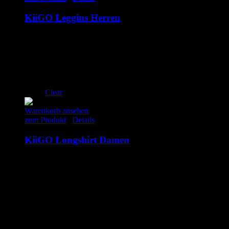
KiiGO Leggins Herren
99.00
€
inkl. MwSt.
S
M
L
XL
Clear
Warenkorb ansehen
zum Produkt
/
Details
KiiGO Longshirt Damen
89.00
€
inkl. MwSt.
XS
S
M
L
XL