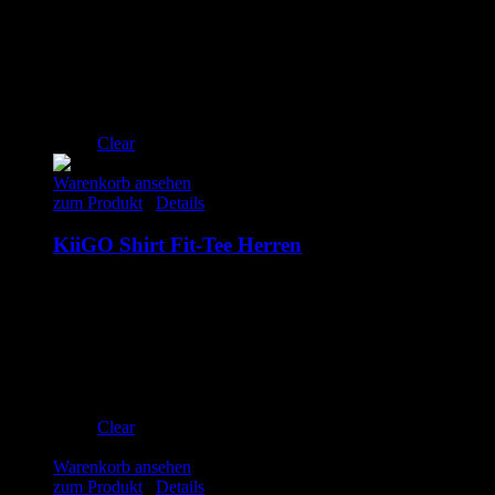
S
M
L
XL
Clear
Warenkorb ansehen
zum Produkt
/
Details
KiiGO Shirt Fit-Tee Herren
79.00
€
inkl. MwSt.
S
M
L
XL
Clear
Warenkorb ansehen
zum Produkt
/
Details