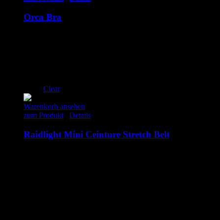
Orca Bra
49.00
€
inkl. MwSt.
XS
S
M
L
XL
Clear
Warenkorb ansehen
zum Produkt
/
Details
Raidlight Mini Ceinture Stretch Belt
25.00
€
–
29.95
€
inkl. MwSt.
XS
S
M
L
XL