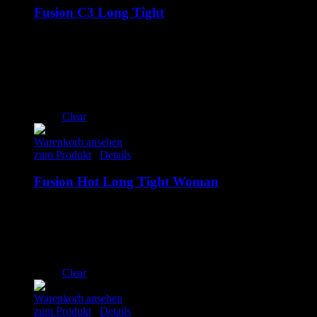
Fusion C3 Long Tight
100.00
€
inkl. MwSt.
S
M
L
XL
XXL
Clear
Warenkorb ansehen
zum Produkt
/
Details
Fusion Hot Long Tight Woman
120.00
€
inkl. MwSt.
S
M
L
XL
Clear
Warenkorb ansehen
zum Produkt
/
Details