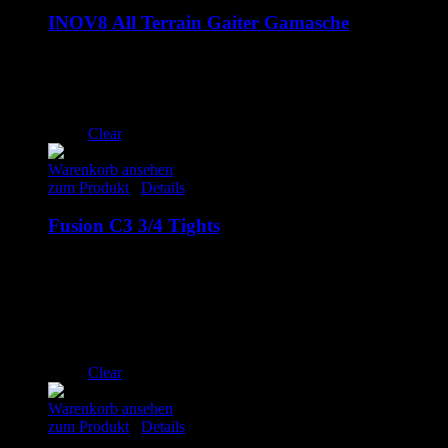
INOV8 All Terrain Gaiter Gamasche
20.00
€
inkl. MwSt.
S
M
L
Clear
Warenkorb ansehen
zum Produkt
/
Details
Fusion C3 3/4 Tights
87.00
€
inkl. MwSt.
XS
S
M
L
XL
Clear
Warenkorb ansehen
zum Produkt
/
Details