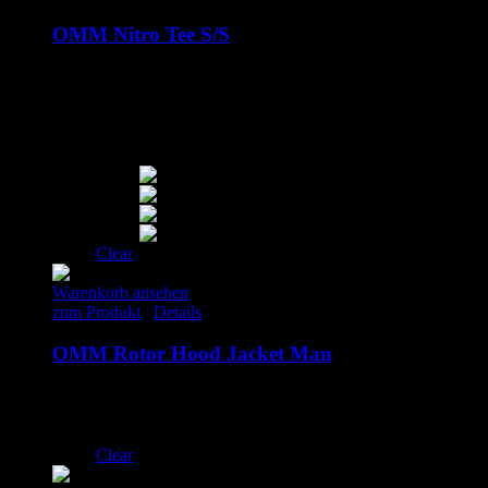
OMM Nitro Tee S/S
55.00
€
inkl. MwSt.
S
M
L
XL
Clear
Warenkorb ansehen
zum Produkt
/
Details
OMM Rotor Hood Jacket Man
250.00
€
inkl. MwSt.
M
L
Clear