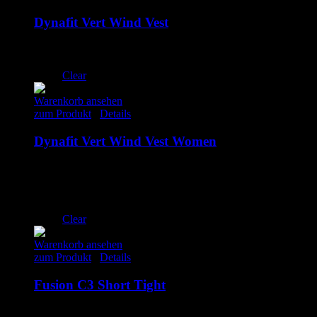
Dynafit Vert Wind Vest
75.00
€
inkl. MwSt.
XL
Clear
Warenkorb ansehen
zum Produkt
/
Details
Dynafit Vert Wind Vest Women
90.00
€
inkl. MwSt.
S
M
L
Clear
Warenkorb ansehen
zum Produkt
/
Details
Fusion C3 Short Tight
67.00
€
inkl. MwSt.