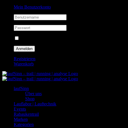
Zum
Facebook
Instagram
Mein Benutzerkonto
Inhalt
springen
Eingeloggt bleiben
Registrieren
Warenkorb
laufSinn
Über uns
Shop
Lauflabor | Lauftechnik
Events
Rabaukentrail
Marken
Kategorien