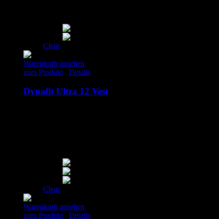
S
M
L
Clear
Warenkorb ansehen
zum Produkt
/
Details
Dynafit Ultra 12 Vest
150.00
€
inkl. MwSt.
XS
S
M
L
XL
Clear
Warenkorb ansehen
zum Produkt
/
Details