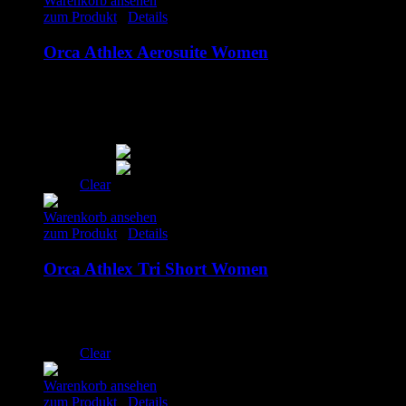
Warenkorb ansehen
zum Produkt
/
Details
Orca Athlex Aerosuite Women
179.00
€
inkl. MwSt.
S
L
XL
Clear
Warenkorb ansehen
zum Produkt
/
Details
Orca Athlex Tri Short Women
109.00
€
inkl. MwSt.
S
L
Clear
Warenkorb ansehen
zum Produkt
/
Details