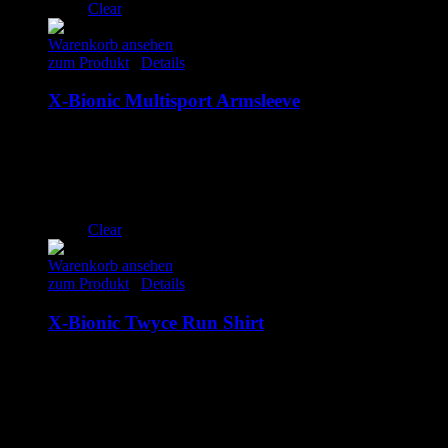
Clear
Warenkorb ansehen
zum Produkt
/
Details
X-Bionic Multisport Armsleeve
39.00
€
inkl. MwSt.
L/XL
S/M
Clear
Warenkorb ansehen
zum Produkt
/
Details
X-Bionic Twyce Run Shirt
99.00
€
inkl. MwSt.
man
woman
S
M