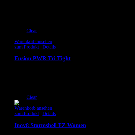
S
M
L
XL
XXL
Clear
Warenkorb ansehen
zum Produkt
/
Details
Fusion PWR Tri Tight
100.00
€
inkl. MwSt.
M
L
XL
XXL
Clear
Warenkorb ansehen
zum Produkt
/
Details
Inov8 Stormshell FZ Women