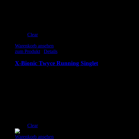
L
XL
Clear
Warenkorb ansehen
zum Produkt
/
Details
X-Bionic Twyce Running Singlet
75.00
€
inkl. MwSt.
man
woman
S
M
L
XL
Clear
Warenkorb ansehen