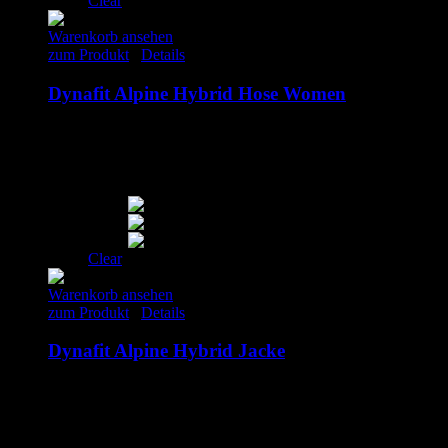
Clear
Warenkorb ansehen
zum Produkt
/
Details
Dynafit Alpine Hybrid Hose Women
150.00
€
–
160.00
€
inkl. MwSt.
S
M
L
Clear
Warenkorb ansehen
zum Produkt
/
Details
Dynafit Alpine Hybrid Jacke
170.00
€
inkl. MwSt.
M
L
XL