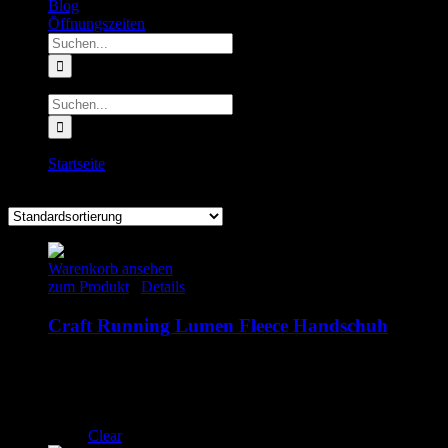
Blog
Öffnungszeiten
Suche
nach:
Suche
nach:
Startseite
XS
Warenkorb ansehen
zum Produkt
/
Details
Craft Running Lumen Fleece Handschuh
34.95
€
inkl. MwSt.
M
L
XL
Clear