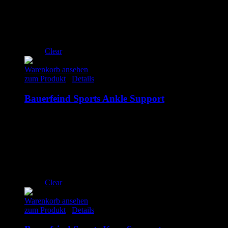
120.00
€
inkl. MwSt.
S
M
L
XL
Clear
Warenkorb ansehen
zum Produkt
/
Details
Bauerfeind Sports Ankle Support
69.90
€
inkl. MwSt.
links
rechts
S
M
L
XL
Clear
Warenkorb ansehen
zum Produkt
/
Details