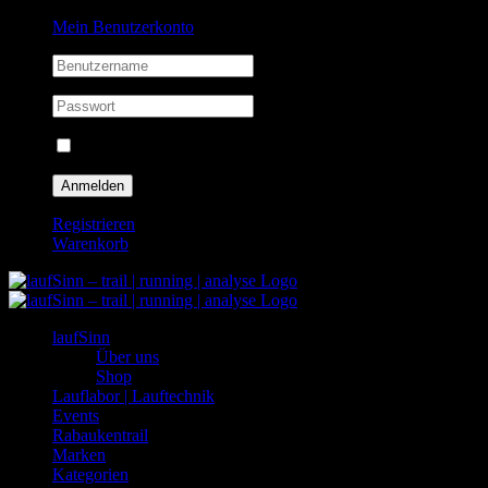
Zum
Facebook
Instagram
Mein Benutzerkonto
Inhalt
springen
Eingeloggt bleiben
Registrieren
Warenkorb
laufSinn
Über uns
Shop
Lauflabor | Lauftechnik
Events
Rabaukentrail
Marken
Kategorien