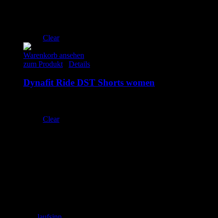
S
M
L
XL
Clear
Warenkorb ansehen
zum Produkt
/
Details
Dynafit Ride DST Shorts women
130.00
€
inkl. MwSt.
S
Clear
Adresse
laufSinn – Weiser & Dr.Seidel GbR
Zeughausgasse 6
89073 Ulm
+49 731 71885453
Email: info@laufSinn-ulm.de
instagram:
laufsinn