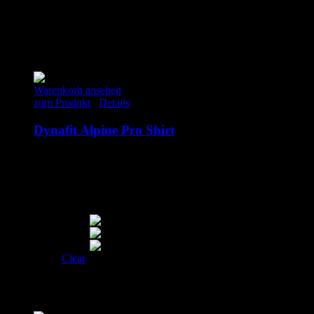
Produktsicherheit
Das könnte dir auch gefallen …
Warenkorb ansehen
zum Produkt
/
Details
Dynafit Alpine Pro Shirt
60.00
€
inkl. MwSt.
S
M
L
XL
Clear
Ähnliche Produkte