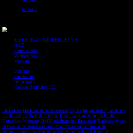
facebook:
laufsinn
+ VERTRAG WIDERRUFEN +
AGB
Datenschutz
Widerrufsrecht
Versand
Kontakt
Disclaimer
Impressum
Cookie-Richtlinie (EU)
TAGS
2in1 Hose
Barfußschuh
Freiwasser
Hyrox
langarmshirt
Laufhose
Laufjacke
Laufschuh
laufshirt
Laufshort
Lauftight
nachhaltig
Naturfaser
Neopren
OMM
roadrunning
Rucksack
Rucksackweste
Schwimmbrille
schwimmen
Short
Socken
Sonnenbrille
Sonnenschutz
sport-bh
Sport Bra
Sportsocken
Stirnband