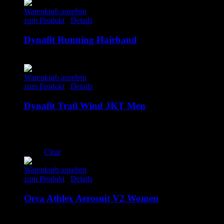
Warenkorb ansehen
zum Produkt
/
Details
Dynafit Running Hairband
15.00
€
inkl. MwSt.
Warenkorb ansehen
zum Produkt
/
Details
Dynafit Trail Wind JKT Men
140.00
€
inkl. MwSt.
M
XL
Clear
Warenkorb ansehen
zum Produkt
/
Details
Orca Athlex Aerosuit V2 Women
179.00
€
inkl. MwSt.