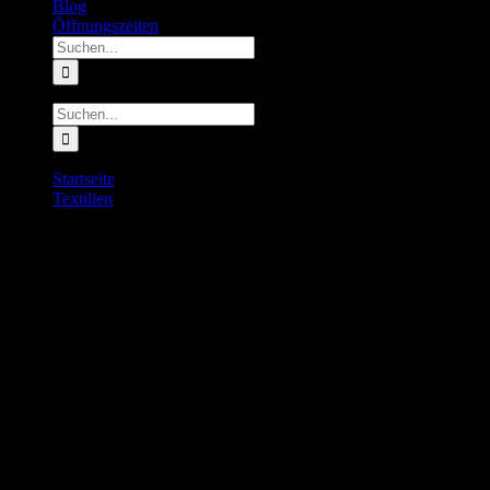
Blog
Öffnungszeiten
Suche
nach:
Suche
nach:
Startseite
Textilien
KiiGO Shirt Fit-Tee Herren
KiiGO Shirt Fit-Tee Herren
79.00
€
inkl. MwSt.