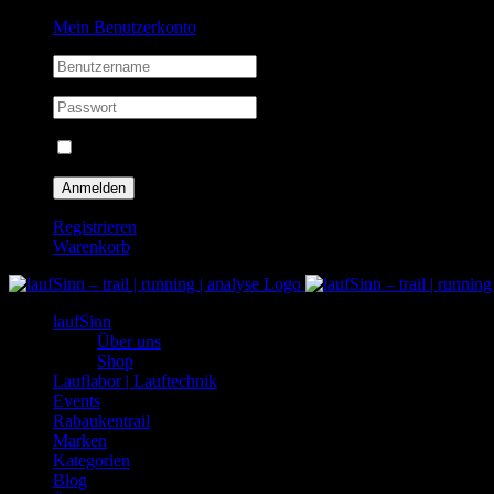
Zum
Facebook
Instagram
Mein Benutzerkonto
Inhalt
springen
Eingeloggt bleiben
Registrieren
Warenkorb
laufSinn
Über uns
Shop
Lauflabor | Lauftechnik
Events
Rabaukentrail
Marken
Kategorien
Blog