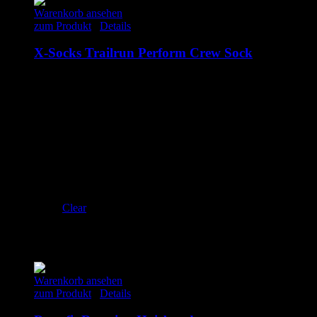
Warenkorb ansehen
zum Produkt
/
Details
X-Socks Trailrun Perform Crew Sock
30.00
€
inkl. MwSt.
EU 35-38
EU 39-41
EU 42-44
EU 45-47
Clear
Ähnliche Produkte
Warenkorb ansehen
zum Produkt
/
Details