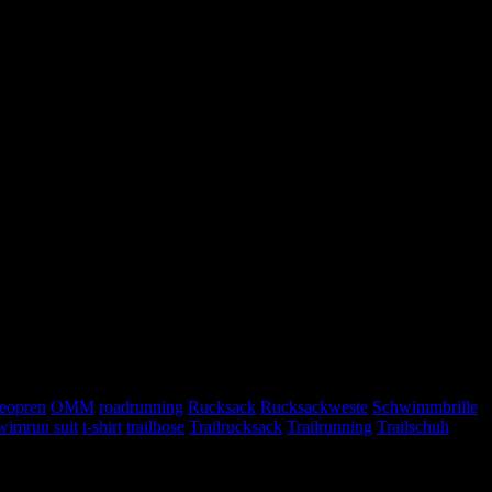
eopren
OMM
roadrunning
Rucksack
Rucksackweste
Schwimmbrille
wimrun suit
t-shirt
trailhose
Trailrucksack
Trailrunning
Trailschuh