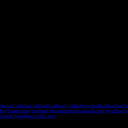
fjacke
Laufschuh
laufshirt
Laufshort
Lauftight
nachhaltig
Naturfaser
N
 Bra
Sportsocken
Stirnband
Strassenlauf
strassenlaufschuh
SwimRun
S
ndjacke
Wärmejacke
zero drop