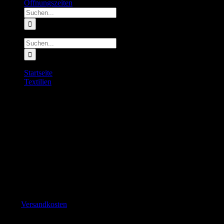
Öffnungszeiten
Suche
nach:
Suche
nach:
Startseite
Textilien
Dynafit Trail Socks
Dynafit Trail Socks
22.00
€
inkl. MwSt.
Vorrätig
zzgl.
Versandkosten
Leichte Trailrunningsocke.