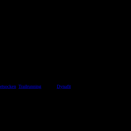
rtsocken
,
Trailrunning
Marke:
Dynafit