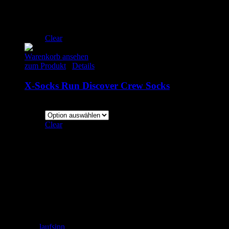
S
M
L
XL
Clear
Warenkorb ansehen
zum Produkt
/
Details
X-Socks Run Discover Crew Socks
22.00
€
inkl. MwSt.
Clear
Adresse
laufSinn – Weiser & Dr.Seidel GbR
Zeughausgasse 6
89073 Ulm
+49 731 71885453
Email: info@laufSinn-ulm.de
instagram:
laufsinn