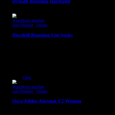
Dynafit Running Hairband
15.00
€
inkl. MwSt.
Warenkorb ansehen
zum Produkt
/
Details
Dexshell Running Lite Socks
37.50
€
inkl. MwSt.
S
M
L
XL
Clear
Warenkorb ansehen
zum Produkt
/
Details
Orca Athlex Aerosuit V2 Women
179.00
€
inkl. MwSt.