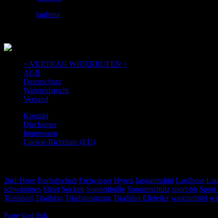
facebook:
laufsinn
+ VERTRAG WIDERRUFEN +
AGB
Datenschutz
Widerrufsrecht
Versand
Kontakt
Disclaimer
Impressum
Cookie-Richtlinie (EU)
TAGS
2in1 Hose
Barfußschuh
Freiwasser
Hyrox
langarmshirt
Laufhose
Lau
schwimmen
Short
Socken
Sonnenbrille
Sonnenschutz
sport-bh
Sport
Trailshort
Triathlon
Triathlonanzug
Triathlon EInteiler
waschmittel
wi
© Copyright
2026 Weiser und Seidel GbR
Page load link