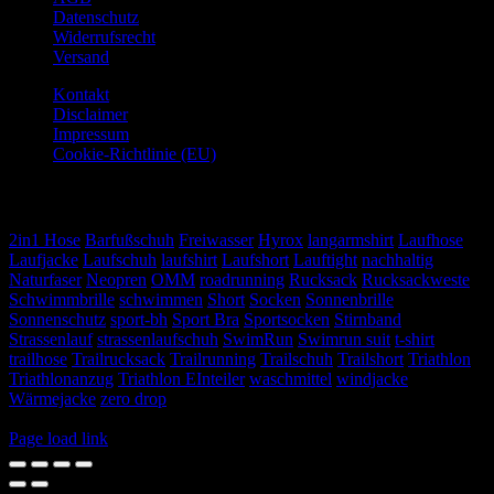
Datenschutz
Widerrufsrecht
Versand
Kontakt
Disclaimer
Impressum
Cookie-Richtlinie (EU)
TAGS
2in1 Hose
Barfußschuh
Freiwasser
Hyrox
langarmshirt
Laufhose
Laufjacke
Laufschuh
laufshirt
Laufshort
Lauftight
nachhaltig
Naturfaser
Neopren
OMM
roadrunning
Rucksack
Rucksackweste
Schwimmbrille
schwimmen
Short
Socken
Sonnenbrille
Sonnenschutz
sport-bh
Sport Bra
Sportsocken
Stirnband
Strassenlauf
strassenlaufschuh
SwimRun
Swimrun suit
t-shirt
trailhose
Trailrucksack
Trailrunning
Trailschuh
Trailshort
Triathlon
Triathlonanzug
Triathlon EInteiler
waschmittel
windjacke
Wärmejacke
zero drop
© Copyright
2026 Weiser und Seidel GbR
Page load link