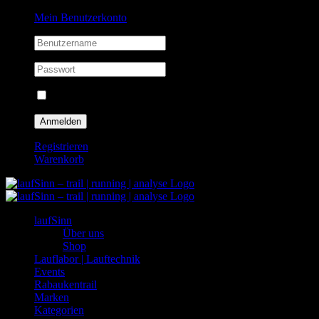
Zum
Facebook
Instagram
Mein Benutzerkonto
Inhalt
springen
Eingeloggt bleiben
Registrieren
Warenkorb
laufSinn
Über uns
Shop
Lauflabor | Lauftechnik
Events
Rabaukentrail
Marken
Kategorien