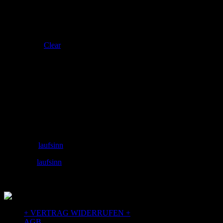
UK 7.5
UK 9.5
UK 10
UK 10.5
UK 11.5
Clear
Adresse
laufSinn – Weiser & Dr.Seidel GbR
Zeughausgasse 6
89073 Ulm
+49 731 71885453
Email: info@laufSinn-ulm.de
instagram:
laufsinn
facebook:
laufsinn
+ VERTRAG WIDERRUFEN +
AGB