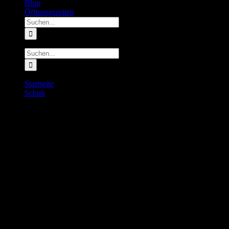
Blog
Öffnungszeiten
Suche
nach:
Suche
nach:
Startseite
Schuh
Saucony Kinvara 16
Saucony Kinvara 16
145.00
€
inkl. MwSt.
Vorrätig