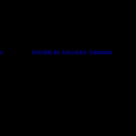
n
Schlagwörter:
Erste Hilfe Set
,
First Aid Kit
,
Trailrunning
e Pack besteht aus einem kleinen Set, dass vakuumiert und somit wasser
usrüstung vorgeschrieben.
x-Band – 2 Meter | Sterile Wundkompressen