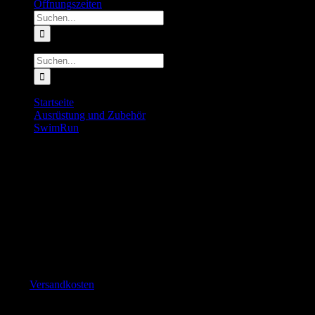
Öffnungszeiten
Suche
nach:
Suche
nach:
Startseite
Ausrüstung und Zubehör
SwimRun
First Aid Kit
First Aid Kit
14.00
€
inkl. MwSt.
Vorrätig
zzgl.
Versandkosten
First Aid Kit