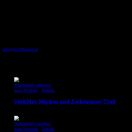
Herstellerinformationen
Wolffwear AB
Silverpilsvägen 2
12559 ÄLVSJÖ
Stockholm
Schweden
info@wolffwear.se
+46 8-662 15 03
Ähnliche Produkte
Warenkorb ansehen
zum Produkt
/
Details
Sjö&Hav Mücken und Zeckenspray 75ml
13.95
€
inkl. MwSt.
Warenkorb ansehen
zum Produkt
/
Details