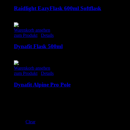
Raidlight EazyFlask 600ml Softflask
20.00
€
inkl. MwSt.
Warenkorb ansehen
zum Produkt
/
Details
Dynafit Flask 500ml
20.00
€
inkl. MwSt.
Warenkorb ansehen
zum Produkt
/
Details
Dynafit Alpine Pro Pole
180.00
€
inkl. MwSt.
115 cm
120 cm
125 cm
130 cm
Clear