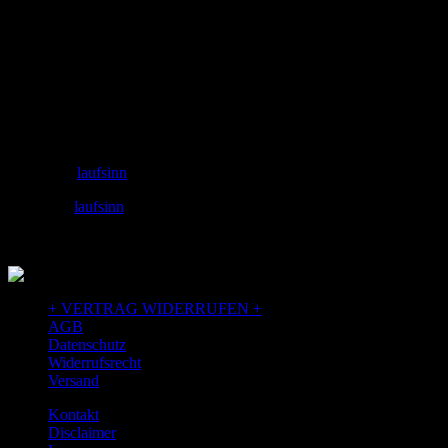
Adresse
laufSinn – Weiser & Dr.Seidel GbR
Zeughausgasse 6
89073 Ulm
+49 731 71885453
Email: info@laufSinn-ulm.de
instagram:
laufsinn
facebook:
laufsinn
+ VERTRAG WIDERRUFEN +
AGB
Datenschutz
Widerrufsrecht
Versand
Kontakt
Disclaimer