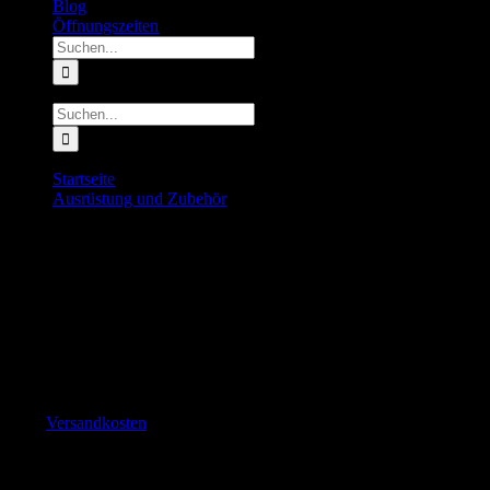
Blog
Öffnungszeiten
Suche
nach:
Suche
nach:
Startseite
Ausrüstung und Zubehör
Dynafit Flask 500ml
Dynafit Flask 500ml
20.00
€
inkl. MwSt.
Vorrätig
zzgl.
Versandkosten
500ml Softflask