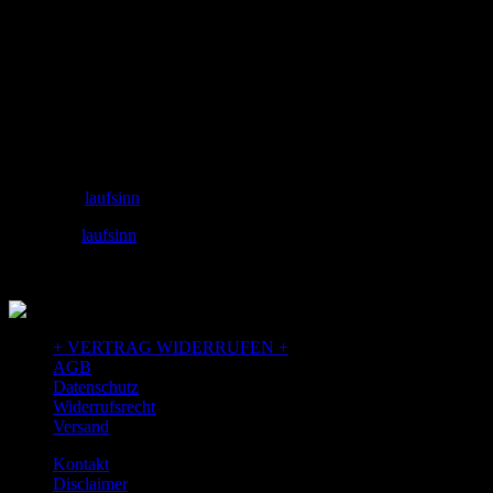
Adresse
laufSinn – Weiser & Dr.Seidel GbR
Zeughausgasse 6
89073 Ulm
+49 731 71885453
Email: info@laufSinn-ulm.de
instagram:
laufsinn
facebook:
laufsinn
+ VERTRAG WIDERRUFEN +
AGB
Datenschutz
Widerrufsrecht
Versand
Kontakt
Disclaimer