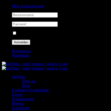
Zum
Facebook
Instagram
Mein Benutzerkonto
Inhalt
springen
Eingeloggt bleiben
Registrieren
Warenkorb
laufSinn
Über uns
Shop
Lauflabor | Lauftechnik
Events
Rabaukentrail
Marken
Kategorien