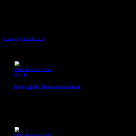
Herstellerinformationen
Ober Alp S.p.A.,
Via Waltraud Gebert Deeg 4
39100 Bolzano-Bozen
(Italy)
privacy@oberalp.com
Ähnliche Produkte
Warenkorb ansehen
Details
Bodyglide Hautschutzstick
17.95
€
inkl. MwSt.
427.40
€
/
kg
Produkt enthält: 0,042
kg
Warenkorb ansehen