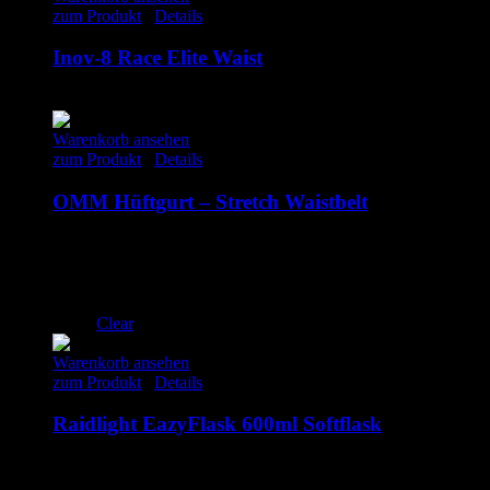
zum Produkt
/
Details
Inov-8 Race Elite Waist
40.00
€
inkl. MwSt.
Warenkorb ansehen
zum Produkt
/
Details
OMM Hüftgurt – Stretch Waistbelt
60.00
€
inkl. MwSt.
S
M
L
Clear
Warenkorb ansehen
zum Produkt
/
Details
Raidlight EazyFlask 600ml Softflask
20.00
€
inkl. MwSt.