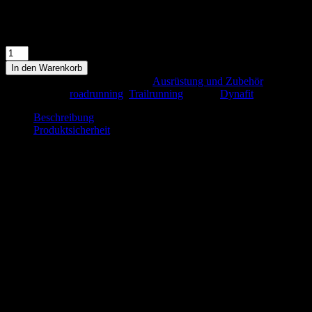
Lieferzeit:
National
Vorrätig
Dynafit
Flask
In den Warenkorb
500ml
Artikelnummer:
ls700
Kategorie:
Ausrüstung und Zubehör
Menge
Schlagwörter:
roadrunning
,
Trailrunning
Marke:
Dynafit
Beschreibung
Produktsicherheit
Beschreibung
Dynafit Flask 500ml
Transparente 500ml Flask.
Die weiche Flask ist aus robusten, BPA-
und PVC-freien Materialien (Polyurethan) hergestellt und durch die
breite Öffnung schnell zu befüllen und einfach zu reinigen. Das
Ventil dichtet direkt nach jedem Schluck automatisch ab und
verhindert so lästiges Tropfen.
Produktsicherheit