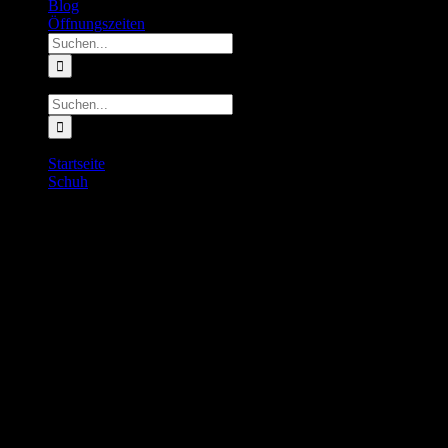
Blog
Öffnungszeiten
Suche
nach:
Suche
nach:
Startseite
Schuh
Craft Nordlite Tempo Herren