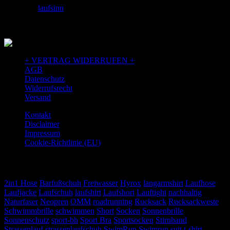
facebook:
laufsinn
+ VERTRAG WIDERRUFEN +
AGB
Datenschutz
Widerrufsrecht
Versand
Kontakt
Disclaimer
Impressum
Cookie-Richtlinie (EU)
TAGS
2in1 Hose
Barfußschuh
Freiwasser
Hyrox
langarmshirt
Laufhose
Laufjacke
Laufschuh
laufshirt
Laufshort
Lauftight
nachhaltig
Naturfaser
Neopren
OMM
roadrunning
Rucksack
Rucksackweste
Schwimmbrille
schwimmen
Short
Socken
Sonnenbrille
Sonnenschutz
sport-bh
Sport Bra
Sportsocken
Stirnband
Strassenlauf
strassenlaufschuh
SwimRun
Swimrun suit
t-shirt