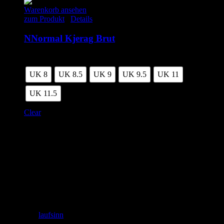
Warenkorb ansehen
zum Produkt
/
Details
NNormal Kjerag Brut
120.00
€
inkl. MwSt.
UK 8
UK 8.5
UK 9
UK 9.5
UK 11
UK 11.5
Clear
Adresse
laufSinn – Weiser & Dr.Seidel GbR
Zeughausgasse 6
89073 Ulm
+49 731 71885453
Email: info@laufSinn-ulm.de
instagram:
laufsinn