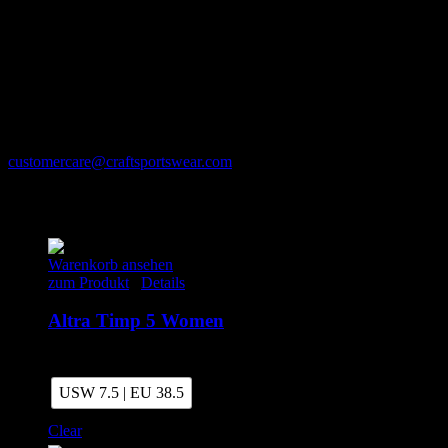
Herstellerinformationen
New Wave Group AB
Kungsportsavenyen 10
411 36 Göteborg
+46 (0) 33 722 32 10
customercare@craftsportswear.com
Ähnliche Produkte
Warenkorb ansehen
zum Produkt
/
Details
Altra Timp 5 Women
99.00
€
inkl. MwSt.
USW 7.5 | EU 38.5
Clear