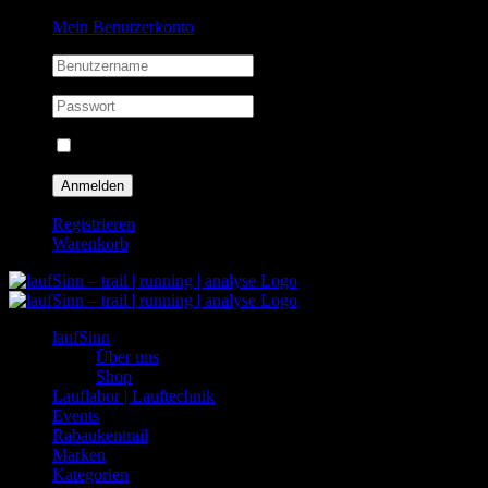
Zum
Facebook
Instagram
Mein Benutzerkonto
Inhalt
springen
Eingeloggt bleiben
Registrieren
Warenkorb
laufSinn
Über uns
Shop
Lauflabor | Lauftechnik
Events
Rabaukentrail
Marken
Kategorien