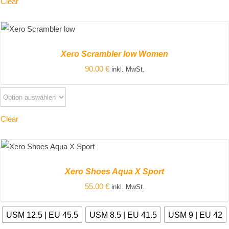
Clear
ZUM PRODUKT
/
DETAILS
Xero Scrambler low Women
90.00
€
inkl. MwSt.
Clear
ZUM PRODUKT
/
DETAILS
Xero Shoes Aqua X Sport
55.00
€
inkl. MwSt.
USM 12.5 | EU 45.5
USM 8.5 | EU 41.5
USM 9 | EU 42