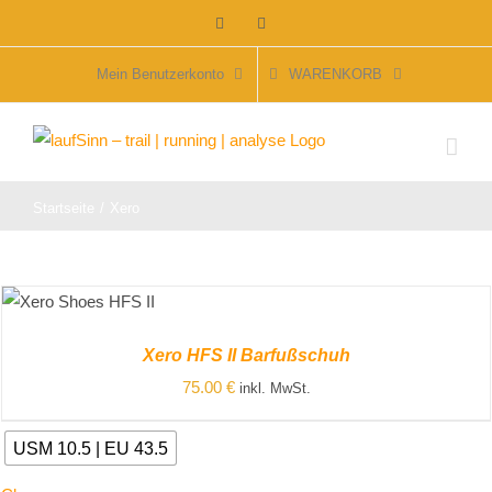
Zum
Facebook
Instagram
Inhalt
springen
Mein Benutzerkonto
WARENKORB
Startseite
Xero
ZUM PRODUKT
/
DETAILS
Xero HFS II Barfußschuh
75.00
€
inkl. MwSt.
USM 10.5 | EU 43.5