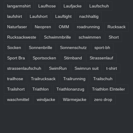
langarmshirt
Laufhose
Laufjacke
Laufschuh
laufshirt
Laufshort
Lauftight
nachhaltig
Naturfaser
Neopren
OMM
roadrunning
Rucksack
Rucksackweste
Schwimmbrille
schwimmen
Short
Socken
Sonnenbrille
Sonnenschutz
sport-bh
Sport Bra
Sportsocken
Stirnband
Strassenlauf
strassenlaufschuh
SwimRun
Swimrun suit
t-shirt
trailhose
Trailrucksack
Trailrunning
Trailschuh
Trailshort
Triathlon
Triathlonanzug
Triathlon EInteiler
waschmittel
windjacke
Wärmejacke
zero drop